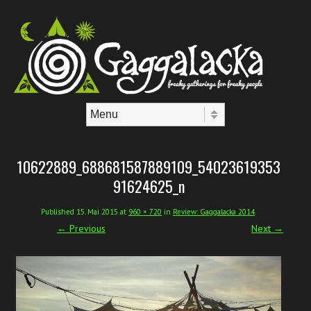
Skip to content
Menu
10622889_688681587889109_54023619353
91624625_n
Published
15. Mai 2015
at
960 × 720
in
Review: Gaggalacka 2014
.
← Previous
Next →