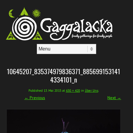
Skip to content
Menu
10645207_835374979836371_885699153141
4334101_n
Published
13. Mai 2015
at
630 × 420
in
Über Uns
.
← Previous
Next →