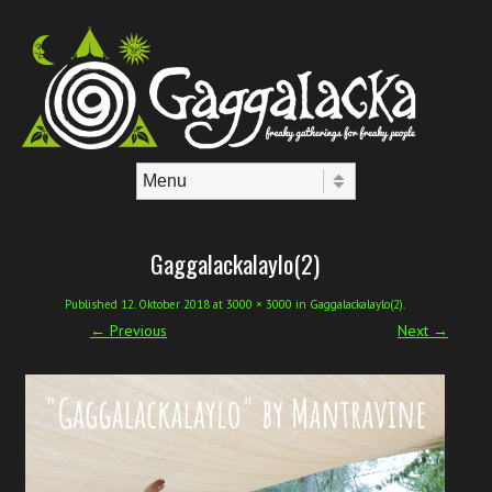
Skip to content
Menu
Gaggalackalaylo(2)
Published
12. Oktober 2018
at
3000 × 3000
in
Gaggalackalaylo(2)
.
← Previous
Next →