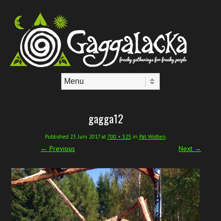
Skip to content
Menu
gagga12
Published
23. Juni 2017
at
700 × 525
in
Pat Wolfien
.
← Previous
Next →