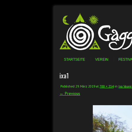
Skip to content
Menu
STARTSEITE
VEREIN
FESTIV
ixa1
Published
29. März 2019
at
700 × 354
in
Ixa Vauee
← Previous