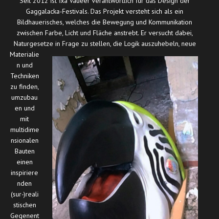
Seit 2012 ist Ixa Vaueer verantwortlich für das Design der
Gaggalacka-Festivals. Das Projekt versteht sich als ein
Bildhauerisches, welches die Bewegung und Kommunikation
zwischen Farbe, Licht und Fläche anstrebt. Er versucht dabei,
Naturgesetze in Frage zu stellen, die
Logik auszuhebeln, neue
Materialie
n und
Techniken
zu finden,
umzubau
en und
mit
multidime
nsionalen
Bauten
einen
inspiriere
nden
(sur-)reali
stischen
Gegenent