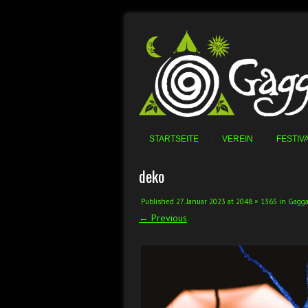
Skip to content
Menu
STARTSEITE
VEREIN
FESTIV
deko
Published
27. Januar 2023
at
2048 × 1365
in
Gagga
← Previous