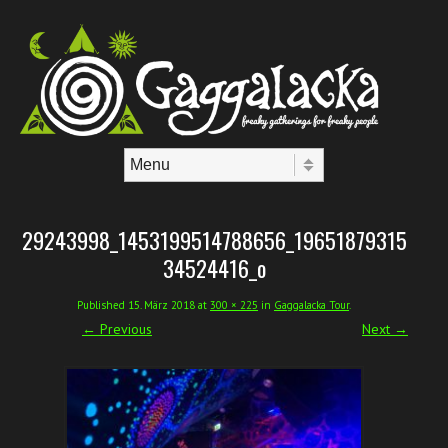
Skip to content
Menu
29243998_1453199514788656_19651879315
34524416_o
Published
15. März 2018
at
300 × 225
in
Gaggalacka Tour
.
← Previous
Next →