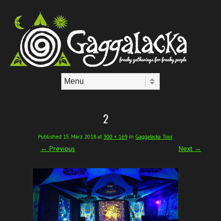
Skip to content
Menu
2
Published
15. März 2018
at
300 × 169
in
Gaggalacka Tour
.
← Previous
Next →