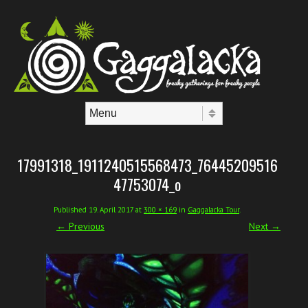
Skip to content
Menu
17991318_1911240515568473_76445209516
47753074_o
Published
19. April 2017
at
300 × 169
in
Gaggalacka Tour
.
← Previous
Next →