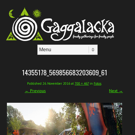
Skip to content
Menu
14355178_569856683203609_61
Published
26. November 2016
at
700 × 467
in
Fotos
.
← Previous
Next →