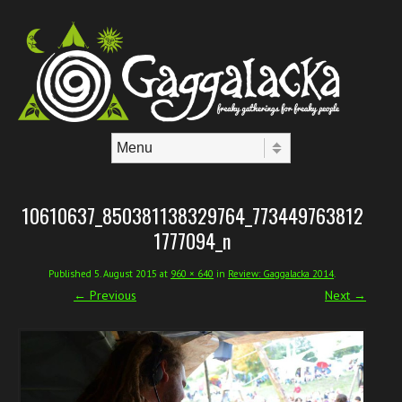
Skip to content
Menu
10610637_850381138329764_773449763812
1777094_n
Published
5. August 2015
at
960 × 640
in
Review: Gaggalacka 2014
.
← Previous
Next →