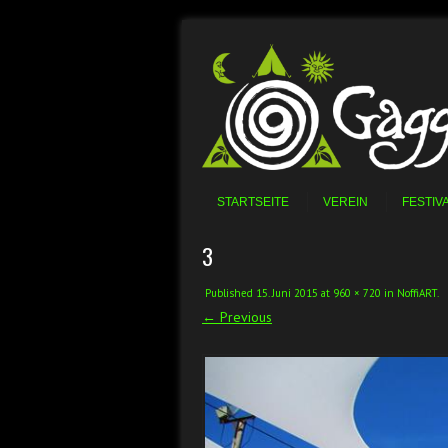
Skip to content
Menu
STARTSEITE
VEREIN
FESTIV
3
Published
15. Juni 2015
at
960 × 720
in
NoffiART
.
← Previous